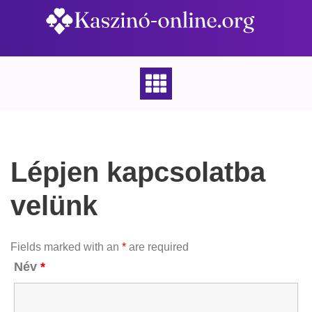
Skip
to
content
Lépjen kapcsolatba
velünk
Fields marked with an
*
are required
Név
*